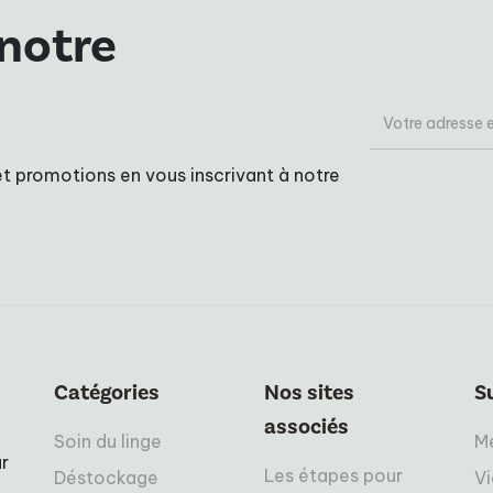
 notre
t promotions en vous inscrivant à notre
Catégories
Nos sites
S
associés
Soin du linge
Me
r
Les étapes pour
Déstockage
Vi