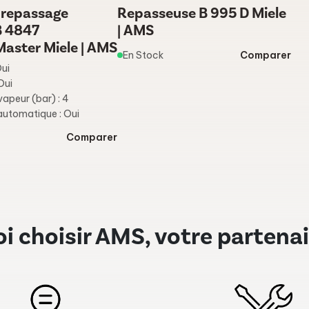
 repassage
Repasseuse B 995 D Miele
B 4847
| AMS
aster Miele | AMS
En Stock
Comparer
Oui
Oui
vapeur (bar) : 4
automatique : Oui
Comparer
i choisir AMS, votre partenai