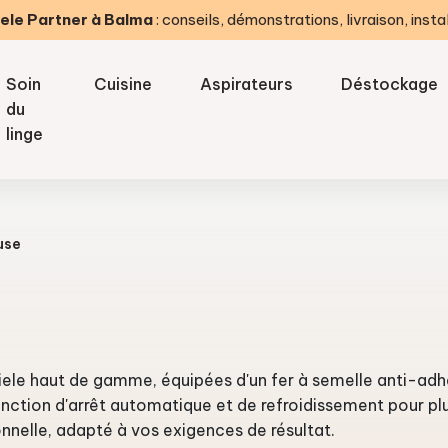
ele Partner à Balma
: conseils, démonstrations, livraison, insta
Soin
Cuisine
Aspirateurs
Déstockage
du
linge
use
ele haut de gamme, équipées d'un fer à semelle anti-adhés
ction d'arrêt automatique et de refroidissement pour plus
onnelle, adapté à vos exigences de résultat.