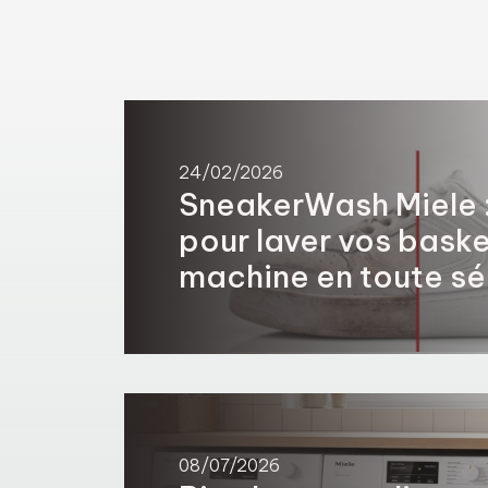
24/02/2026
SneakerWash Miele : 
pour laver vos baske
machine en toute sé
08/07/2026