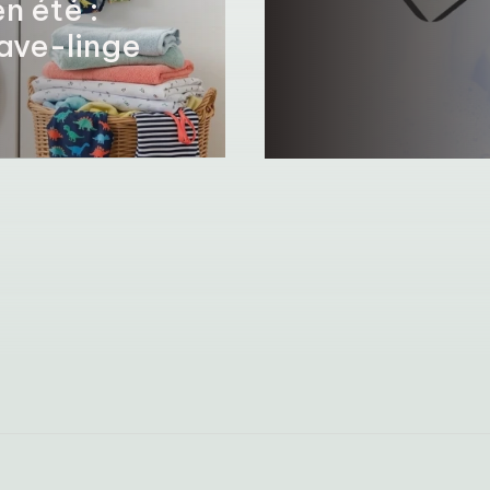
n été :
lave-linge