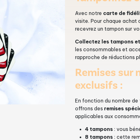
Avec notre
carte de fidél
visite. Pour chaque achat
recevrez un tampon sur vot
Collectez les tampons e
les consommables et acc
rapproche de réductions p
Remises sur 
exclusifs :
En fonction du nombre de
offrons des
remises spéci
applicables aux consomma
4 tampons
: vous bén
8 tampons
: cette re