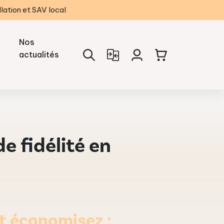
llation et SAV local
Nos
actualités
e fidélité en
 économisez :