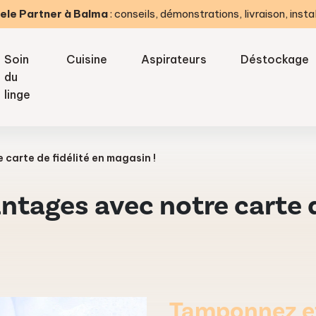
ele Partner à Balma
: conseils, démonstrations, livraison, insta
Soin
Cuisine
Aspirateurs
Déstockage
du
linge
carte de fidélité en magasin !
tages avec notre carte d
Tamponnez et