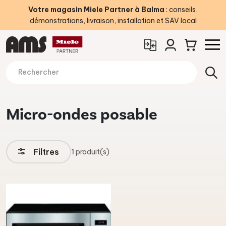
Votre magasin Miele Partner à Balma
: conseils,
démonstrations, livraison, installation et SAV local
Micro-ondes posable
Filtres
1
produit(s)