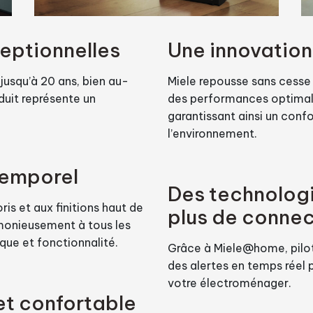
ceptionnelles
Une innovatio
jusqu’à 20 ans, bien au-
Miele repousse sans cesse l
uit représente un
des performances optimale
garantissant ainsi un conf
l’environnement.
temporel
Des technologi
ris et aux finitions haut de
plus de connec
rmonieusement à tous les
ique et fonctionnalité.
Grâce à Miele@home, pilot
des alertes en temps réel 
votre électroménager.
 et confortable