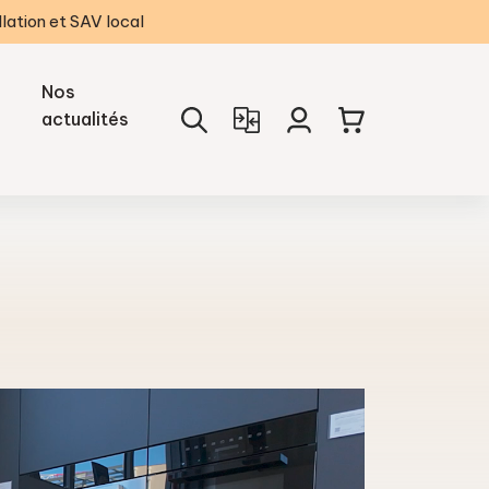
llation et SAV local
Nos
actualités