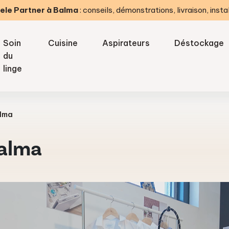
ele Partner à Balma
: conseils, démonstrations, livraison, insta
Soin
Cuisine
Aspirateurs
Déstockage
du
linge
alma
Balma