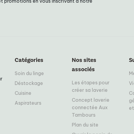
t promotions en vous inscrivant à notre
Catégories
Nos sites
S
associés
Soin du linge
Me
r
Les étapes pour
Déstockage
Vi
créer sa laverie
Cuisine
C
Concept laverie
gé
Aspirateurs
connectée Aux
et
Tambours
Plan du site